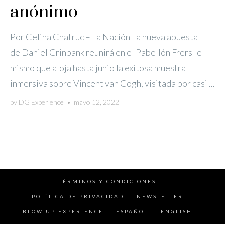
anónimo
Por Celina Chatruc – La Nación La nueva apuesta
de Daniel Grinbank reunirá en el Pabellón Frers -el
mismo que aloja hasta junio la exitosa muestra
inmersiva sobre Vincent van Gogh, visitada por casi ...
by
DG Experience
•
mayo 12, 2022
TÉRMINOS Y CONDICIONES
POLÍTICA DE PRIVACIDAD
NEWSLETTER
BLOW UP EXPERIENCE
ESPAÑOL
ENGLISH