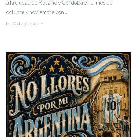
a la ciudad de Rosario y Córdoba en el mes de
octubre y noviembre con ...
by
DG Experience
•