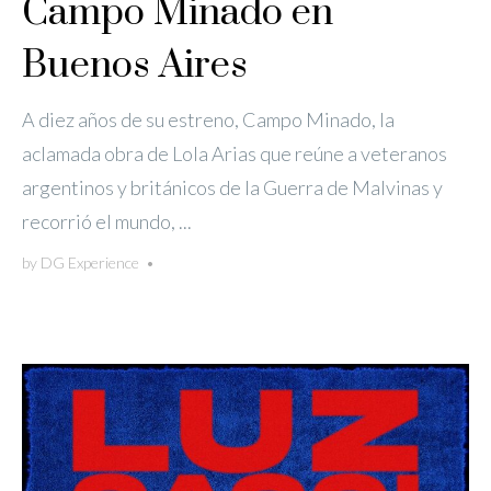
Campo Minado en
Buenos Aires
A diez años de su estreno, Campo Minado, la
aclamada obra de Lola Arias que reúne a veteranos
argentinos y británicos de la Guerra de Malvinas y
recorrió el mundo, ...
by
DG Experience
•