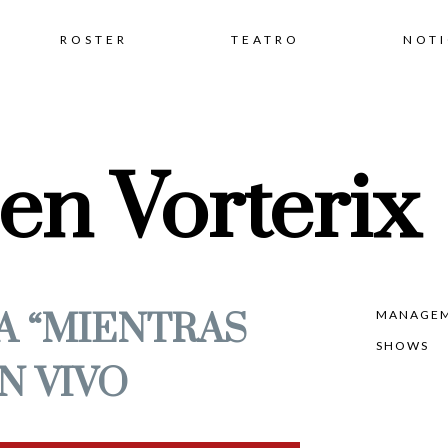
Skip
ROSTER
TEATRO
NOTI
to
en Vorterix
content
A “MIENTRAS
MANAGE
SHOWS
N VIVO