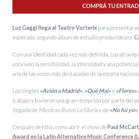
COMPRÁ TU ENTRADA
Luz Gaggi llega al Teatro Vorterix
para presentar e
esperado segundo álbum de estudio producido por
C
Con una identidad cada vez más definida, Luz atravie
conviven la sensibilidad, la intensidad y una potencia
una de las voces más destacadas de la escena nacional
Los singles
«Avión a Madrid»
,
«Qué Mal»
y
«Flores»
trabajo y tuvieron una gran recepción por parte del p
llegada de
Mientras Busco La Gloria
y de
«No fui yo»
Después de hitos como abrir el show de
Paul McCar
Award en la Latin Alternative Music Conference 