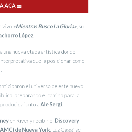
 ACÁ 🎫
n vivo
«Mientras Busco La Gloria»
, su
achorro López
.
sa una nueva etapa artística donde
 interpretativa que la posicionan como
.
anticiparon el universo de este nuevo
úblico, preparando el camino para la
, producida junto a
Ale Sergi
.
tney
en River y recibir el
Discovery
(LAMC) de Nueva York
, Luz Gaggi se