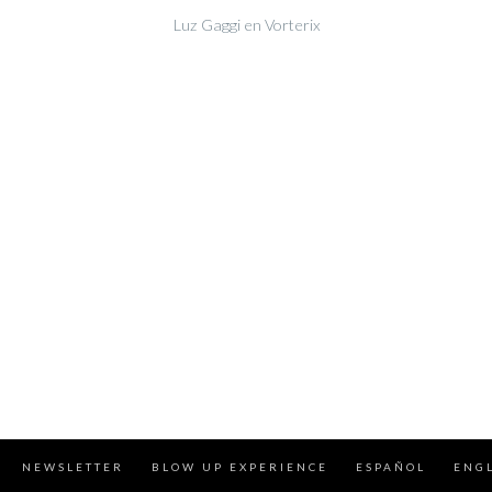
Luz Gaggi en Vorterix
NEWSLETTER
BLOW UP EXPERIENCE
ESPAÑOL
ENG