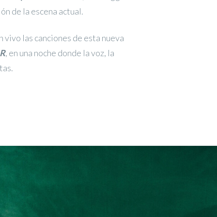
ón de la escena actual.
en vivo las canciones de esta nueva
R
, en una noche donde la voz, la
tas.