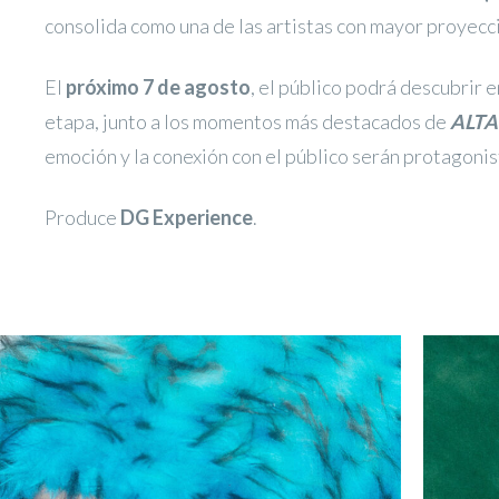
consolida como una de las artistas con mayor proyecci
El
próximo 7 de agosto
, el público podrá descubrir 
etapa, junto a los momentos más destacados de
ALTA
emoción y la conexión con el público serán protagonis
Produce
DG Experience
.