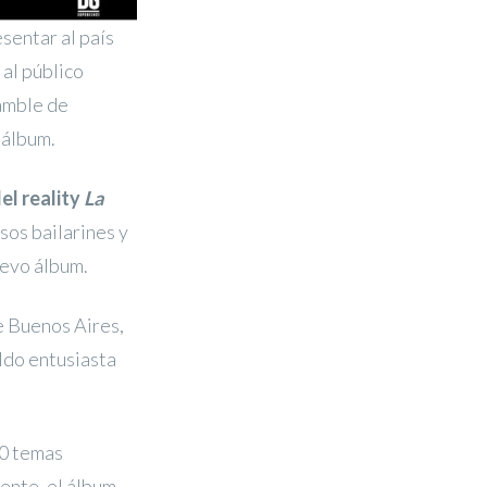
sentar al país
 al público
samble de
 álbum.
el reality
La
os bailarines y
uevo álbum.
e Buenos Aires,
aldo entusiasta
10 temas
ente, el álbum