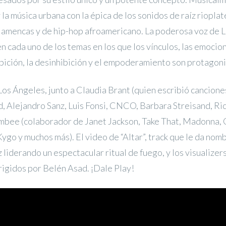
 la música urbana con la épica de los sonidos de raíz rioplat
lamencas y de hip-hop afroamericano. La poderosa voz de L
 en cada uno de los temas en los que los vínculos, las emoci
bición, la desinhibición y el empoderamiento son protagoni
os Ángeles, junto a Claudia Brant (quien escribió cancion
, Alejandro Sanz, Luis Fonsi, CNCO, Barbara Streisand, Ri
umbee (colaborador de Janet Jackson, Take That, Madonna, 
go y muchos más). El video de “Altar”, track que le da nombr
z liderando un espectacular ritual de fuego, y los visualizer
rigidos por Belén Asad. ¡Dale Play!