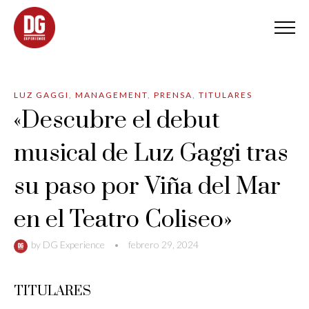
LUZ GAGGI
,
MANAGEMENT
,
PRENSA
,
TITULARES
«Descubre el debut
musical de Luz Gaggi tras
su paso por Viña del Mar
en el Teatro Coliseo»
by
DG Experience
•
febrero 29, 2024
TITULARES