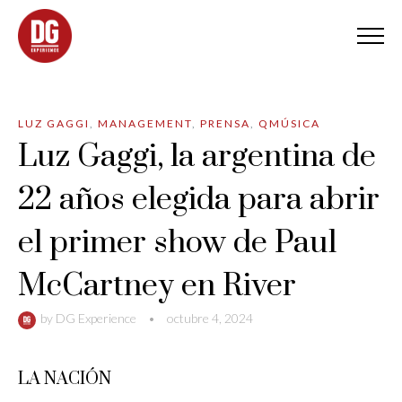
LUZ GAGGI
,
MANAGEMENT
,
PRENSA
,
QMÚSICA
Luz Gaggi, la argentina de
22 años elegida para abrir
el primer show de Paul
McCartney en River
by
DG Experience
•
octubre 4, 2024
LA NACIÓN