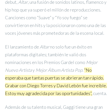
debut,
Altar
, una fusión de sonidos latinos, flamenco y
hip hop que ya superó el millón de reproducciones.
Canciones como “Suave” y “Yo soy fuego” se
convirtieron en hits y la posicionaron como una de las
voces jóvenes más prometedoras de la escena local.
El lanzamiento de
Altar
no solo fue un éxito en
plataformas digitales; también le valió dos
nominaciones en los Premios Gardel como
Mejor
Nuevo Artista
y
Mejor Álbum Artista Pop
.
“No
esperaba que tantas puertas se abrieran tan rápido.
Grabar con Diego Torres y David Lebón fue increíble.
Estoy muy agradecida por las oportunidades”,
cuenta.
Además de su talento musical, Gaggi tiene una gran