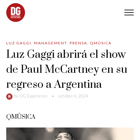
LUZ GAGGI
,
MANAGEMENT
,
PRENSA
,
QMÚSICA
Luz Gaggi abrirá el show
de Paul McCartney en su
regreso a Argentina
by
DG Experience
•
octubre 4, 2024
QMÚSICA