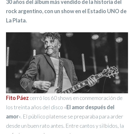
30 años del álbum más vendido de la historia del
rock argentino, con un show en el Estadio UNO de
La Plata.
Fito Páez
cerró los 60 shows en conmemoración de
los treinta años del disco «
El amor después del
amor
«. El público platense se preparaba para arder
desde un buen rato antes. Entre cantos y silbidos, la