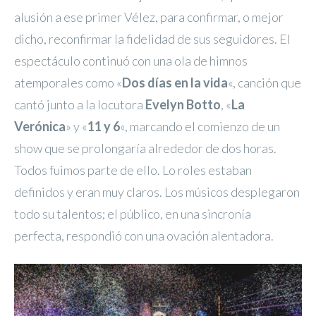
alusión a ese primer Vélez, para confirmar, o mejor
dicho, reconfirmar la fidelidad de sus seguidores. El
espectáculo continuó con una ola de himnos
atemporales como «
Dos días en la vida
«, canción que
cantó junto a la locutora
Evelyn Botto
, «
La
Verónica
» y «
11 y 6
«, marcando el comienzo de un
show que se prolongaría alrededor de dos horas.
Todos fuimos parte de ello. Lo roles estaban
definidos y eran muy claros. Los músicos desplegaron
todo su talentos; el público, en una sincronía
perfecta, respondió con una ovación alentadora.