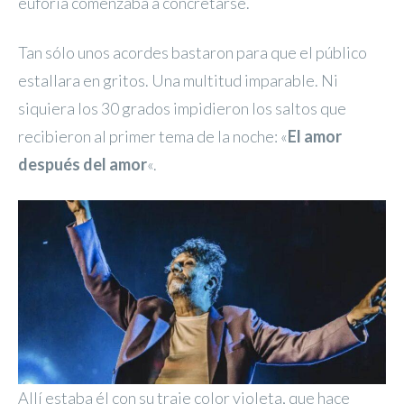
euforia comenzaba a concretarse.
Tan sólo unos acordes bastaron para que el público
estallara en gritos. Una multitud imparable. Ni
siquiera los 30 grados impidieron los saltos que
recibieron al primer tema de la noche: «
El amor
después del amor
«.
Allí estaba él con su traje color violeta, que hace