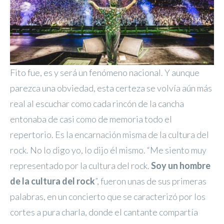
Fito fue, es y será un fenómeno nacional. Y aunque
parezca una obviedad, esta certeza se volvía aún más
real al escuchar como cada rincón de la cancha
entonaba de casi como de memoria todo el
repertorio. Es la encarnación misma de la cultura del
rock. No lo digo yo, lo dijo él mismo. “Me siento muy
representado por la cultura del rock.
Soy un hombre
de la cultura del rock
”, fueron unas de sus primeras
palabras, en un concierto que se caracterizó por los
cortes a pura charla, donde el cantante compartía