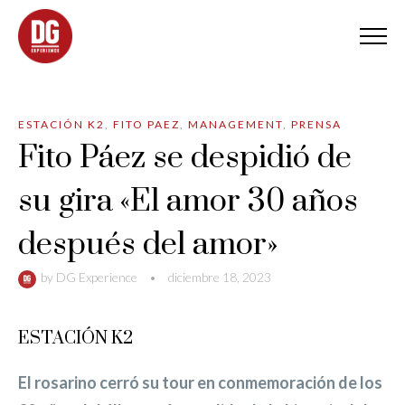
ESTACIÓN K2
,
FITO PAEZ
,
MANAGEMENT
,
PRENSA
Fito Páez se despidió de
su gira «El amor 30 años
después del amor»
by
DG Experience
•
diciembre 18, 2023
ESTACIÓN K2
El rosarino cerró su tour en conmemoración de los