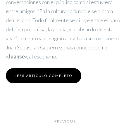
conversaciones con el público como si estuviera
entre amigos. “En la cultura rock nadie se alarma
demasiado. Todo finalmente se diluye entre el paso
del tiempo, la risa, la gracia, y lo absurdo de estar
vivo”, comentó y prosiguió a invitar a su compañero
Juan Sebastián Gutiérrez, más conocido como
«
Juanse
«, al escenario.
LEER ARTÍCULO COMPLETO
Post
navigation
PREVIOUS: