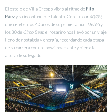
El estdio de Villa Crespo vibró al ritmo de
Fito
Páez
y su inconfundible talento. Con su tour
40/30
,
que celebra los 40 años de su primer álbum
Del 63
y
los 30 de
Circo Beat
, el rosarino nos llevó por un viaje
lleno de nostalgia y energía, recordando cada etapa
de su carrera con un show impactante y bien a la
altura de su legado.