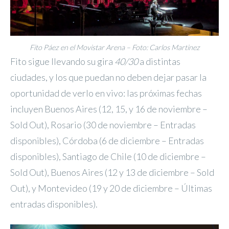
Fito Páez en el Movistar Arena – Foto: Carlos Martinez
Fito sigue llevando su gira
40/30
a distintas
ciudades, y los que puedan no deben dejar pasar la
oportunidad de verlo en vivo: las próximas fechas
incluyen Buenos Aires (12, 15, y 16 de noviembre –
Sold Out), Rosario (30 de noviembre – Entradas
disponibles), Córdoba (6 de diciembre – Entradas
disponibles), Santiago de Chile (10 de diciembre –
Sold Out), Buenos Aires (12 y 13 de diciembre – Sold
Out), y Montevideo (19 y 20 de diciembre – Últimas
entradas disponibles).