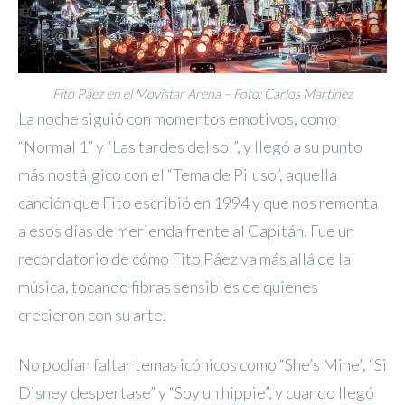
Fito Páez en el Movistar Arena – Foto: Carlos Martinez
La noche siguió con momentos emotivos, como
“Normal 1” y “Las tardes del sol”, y llegó a su punto
más nostálgico con el “Tema de Piluso”, aquella
canción que Fito escribió en 1994 y que nos remonta
a esos días de merienda frente al Capitán. Fue un
recordatorio de cómo Fito Páez va más allá de la
música, tocando fibras sensibles de quienes
crecieron con su arte.
No podían faltar temas icónicos como “She’s Mine”, “Si
Disney despertase” y “Soy un hippie”, y cuando llegó