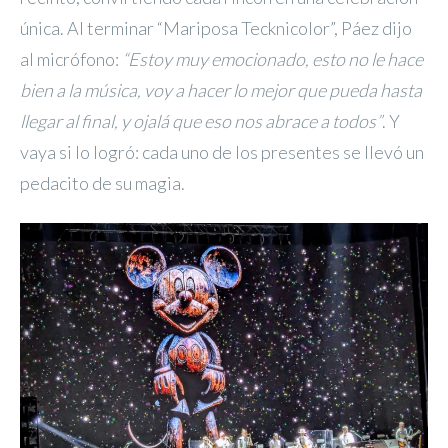
única. Al terminar “Mariposa Tecknicolor”, Páez dijo
al micrófono:
“Estoy muy emocionado, esto no le hace
bien a la música, voy a hacer lo mejor que pueda hasta
llegar al final, y ojalá que eso nos abrace a todos”
. Y
vaya si lo logró: cada uno de los presentes se llevó un
pedacito de su magia.