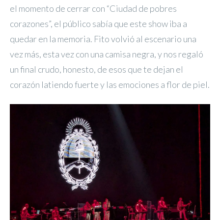
el momento de cerrar con “Ciudad de pobres
corazones”, el público sabía que este show iba a
quedar en la memoria. Fito volvió al escenario una
vez más, esta vez con una camisa negra, y nos regaló
un final crudo, honesto, de esos que te dejan el
corazón latiendo fuerte y las emociones a flor de piel.