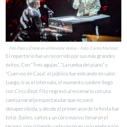
Fito Páez y Emme en el Movistar Arena – Foto: Carlos Martinez
El repertorio fue un recorrido por sus más grandes
éxitos. Con “Tres agujas”, “La rumba del piano” y
“Cuervos en Casa”, el público fue entrando en calor.
Luego, tras el intervalo, el momento cumbre llegó
con
Circo Beat
. Fito regresó al escenario con una
camisa naranja espectacular que no pasó
desapercibida, y desde el primer acorde la fiesta fue
total. Bailes, saltos y un coro masivo llenaron el
recinto, convirtiendo cada rincón en una celebración