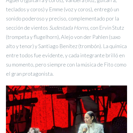
Agüero (guitarra y coros), Vandera (voz, guitarra,
teclados y coros) y Emme (voz y coros), entregó un
sonido poderoso y preciso, complementado por la
sección de vientos
Sudestada Horns
, con Ervin Stutz
(trompeta y flugelhorn), Alejo von der Pahlen (saxo
alto y tenor) y Santiago Benítez (trombón). La química
entre todos fue evidente, y cada integrante brilló en
su momento, pero siempre con la música de Fito como
el gran protagonista.