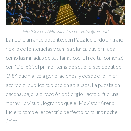
Fito Páez en el Movistar Arena – Foto: @mezzutt
La noche arrancó potente, con Páez luciendo un traje
negro de lentejuelas y camisa blanca que brillaba
como las miradas de sus fanáticos. El recital comenzó
con “Del 63”, el primer tema de aquel disco debut de
1984 que marcó a generaciones, y desde el primer
acorde el público explotó en aplausos. La puesta en
escena, bajo la dirección de Sergio Lacroix, fue una
maravilla visual, logrando que el Movistar Arena
luciera como el escenario perfecto para una noche
única.