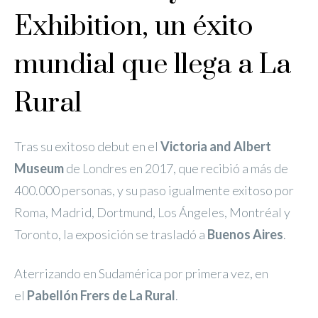
Exhibition, un éxito
mundial que llega a La
Rural
Tras su exitoso debut en el
Victoria and Albert
Museum
de Londres en 2017, que recibió a más de
400.000 personas, y su paso igualmente exitoso por
Roma, Madrid, Dortmund, Los Ángeles, Montréal y
Toronto, la exposición se trasladó a
Buenos Aires
.
Aterrizando en Sudamérica por primera vez, en
el
Pabellón Frers de La Rural
.