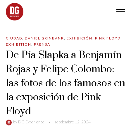
CIUDAD
,
DANIEL GRINBANK
,
EXHIBICIÓN
,
PINK FLOYD
EXHIBITION
,
PRENSA
De Pía Slapka a Benjamín
Rojas y Felipe Colombo:
las fotos de los famosos en
la exposición de Pink
Floyd
by
DG Experience
•
septiembre 12, 2024