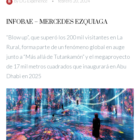
by
DG Experience
•
febrero 20, 2024
INFOBAE – MERCEDES EZQUIAGA
“Blow up”, que superó los 200 mil visitantes en La
Rural, forma parte de un fenómeno global en auge
junto a “Más allá de Tutankamón” y el megaproyecto
de 17 mil metros cuadrados que inaugurará en Abu
Dhabi en 2025