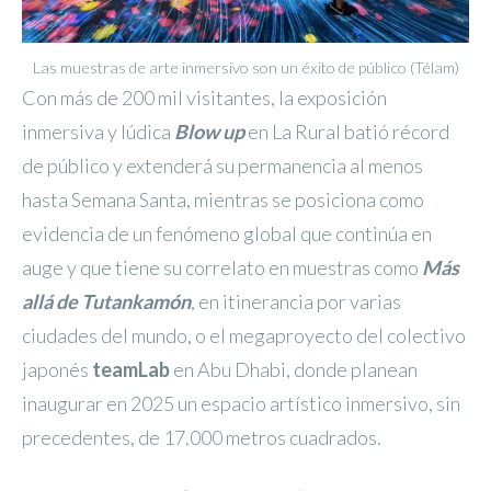
Las muestras de arte inmersivo son un éxito de público (Télam)
Con más de 200 mil visitantes, la exposición
inmersiva y lúdica
Blow up
en La Rural batió récord
de público y extenderá su permanencia al menos
hasta Semana Santa, mientras se posiciona como
evidencia de un fenómeno global que continúa en
auge y que tiene su correlato en muestras como
Más
allá de Tutankamón
, en itinerancia por varias
ciudades del mundo, o el megaproyecto del colectivo
japonés
teamLab
en Abu Dhabi, donde planean
inaugurar en 2025 un espacio artístico inmersivo, sin
precedentes, de 17.000 metros cuadrados.