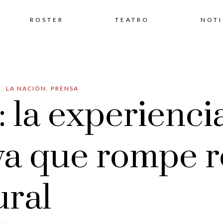
Skip
ROSTER
TEATRO
NOTI
to
N
,
LA NACIÓN
,
PRENSA
content
 la experienci
va que rompe 
ural