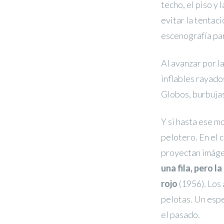
techo, el piso y
evitar la tentac
escenografía par
Al avanzar por la
inflables rayados
Globos, burbujas
Y si hasta ese mo
pelotero. En el 
proyectan imáge
una fila, pero l
rojo
(1956). Los 
pelotas. Un espe
el pasado.