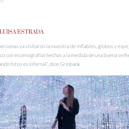
24
LUISA ESTRADA
ersonas ya visitaron la muestra de inflables, globos y espe
ico con escenografías hechas a la medida de una buena selfi
ando fotos es infernal”, dice Grinbank