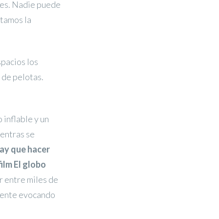
uces. Nadie puede
rtamos la
spacios los
o de pelotas.
 inflable y un
ientras se
hay que hacer
film El globo
r entre miles de
esente evocando