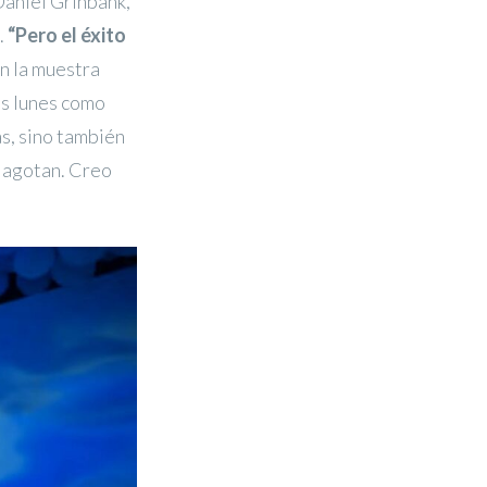
aniel Grinbank,
.
“Pero el éxito
n la muestra
os lunes como
s, sino también
e agotan. Creo