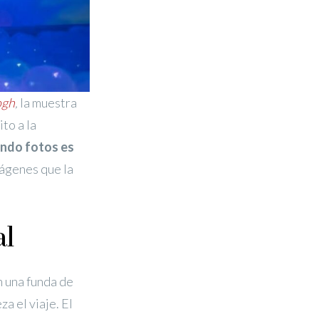
ogh
,
la muestra
to a la
ando fotos es
mágenes que la
al
n una funda de
a el viaje. El