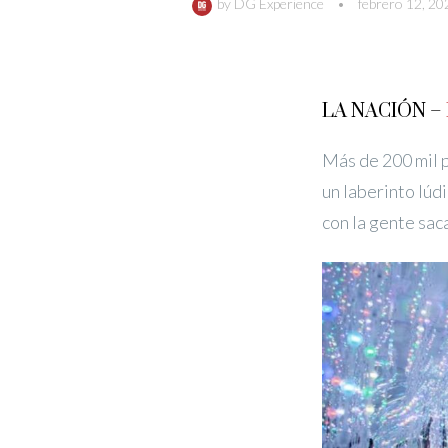
by
DG Experience
•
febrero 12, 20
LA NACIÓN –
Más de 200 mil p
un laberinto lúd
con la gente sac