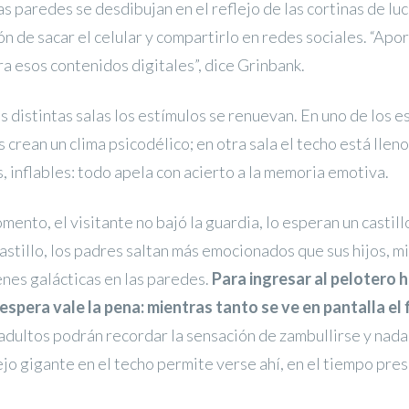
 las paredes se desdibujan en el reflejo de las cortinas de l
ión de sacar el celular y compartirlo en redes sociales. “Apo
a esos contenidos digitales”, dice Grinbank.
s distintas salas los estímulos se renuevan. En uno de los e
 crean un clima psicodélico; en otra sala el techo está llen
, inflables: todo apela con acierto a la memoria emotiva.
mento, el visitante no bajó la guardia, lo esperan un castillo
castillo, los padres saltan más emocionados que sus hijos, m
nes galácticas en las paredes.
Para ingresar al pelotero 
a espera vale la pena: mientras tanto se ve en pantalla el 
adultos podrán recordar la sensación de zambullirse y nada
jo gigante en el techo permite verse ahí, en el tiempo pr