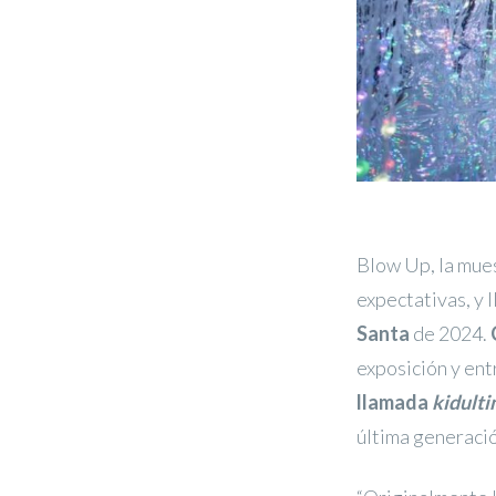
Blow Up, la mues
expectativas, y 
Santa
de 2024.
exposición y en
llamada
kidulti
última generaci