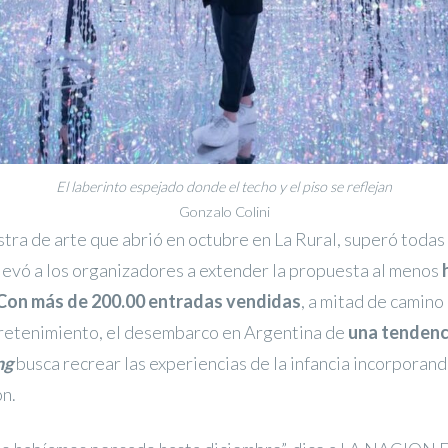
El laberinto espejado donde el techo y el piso se reflejan
Gonzalo Colini
tra de arte que abrió en octubre en La Rural, superó todas 
llevó a los organizadores a extender la propuesta al menos
Con más de 200.00 entradas vendidas
, a mitad de camino
tretenimiento, el desembarco en Argentina de
una tendenc
ng
busca recrear las experiencias de la infancia incorporan
ón.