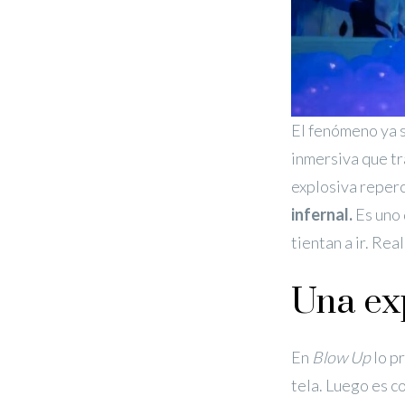
El fenómeno ya 
inmersiva que tr
explosiva reperc
infernal.
Es uno 
tientan a ir. Rea
Una exp
En
Blow Up
lo p
tela. Luego es c