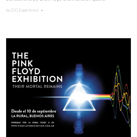
by
DG Experience
•