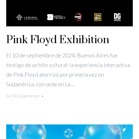
Pink Floyd Exhibition
El 10 de septiembre de 2024, Buenos Aires fue
testigo de un hito cultural: la experiencia interactiva
de Pink Floyd aterrizó por primera vez en
Sudamérica, con sede en La ...
by
DG Experience
•