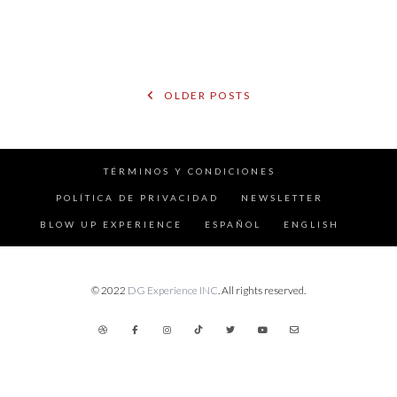
POSTS
OLDER POSTS
NAVIGATION
TÉRMINOS Y CONDICIONES
POLÍTICA DE PRIVACIDAD
NEWSLETTER
BLOW UP EXPERIENCE
ESPAÑOL
ENGLISH
© 2022
DG Experience INC
. All rights reserved.