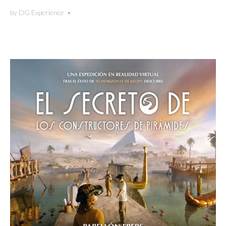
by
DG Experience
•