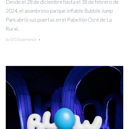
Desde el 28 de diciembre hasta el 18 de febrero de
2024, el asombroso parque inflable Bubble Jump
Park abrió sus puertas en el Pabellón Ocre de La
Rural.
by
DG Experience
•