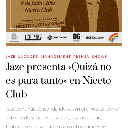
JAZE
,
LACOOPE
,
MANAGEMENT
,
PRENSA
,
SHOWS
Jaze presenta «Quizá no
es para tanto» en Niceto
Club
Jaze continúa consolidando su carrera musical con el
estreno de su nuevo disco, «Quizá no es para
tanto», que presentará en vivo el próximo 8 de