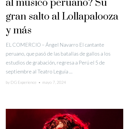
al músico peruano? Su
gran salto al Lollapalooza
y más
EL COMERCIO – Ángel Navarro El cantante
peruano, que pasó de las batallas de gallos a los
estudios de grabación, regresa a Perú el 5 de
septiembre al Teatro Leguía ...
by
DG Experience
•
mayo 7, 2024