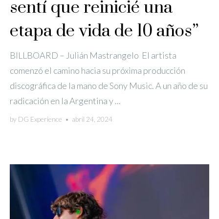
sentí que reinicié una
etapa de vida de 10 años”
BILLBOARD – Julián Mastrangelo El artista
comenzó el camino hacia su próxima producción
discográfica de la mano de Sony Music. A un año de su
radicación en la Argentina y ...
by
DG Experience
•
abril 24, 2024