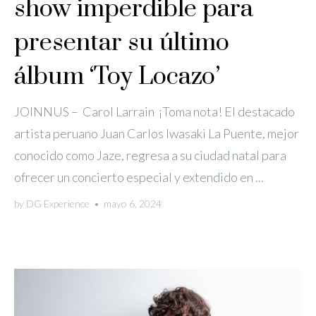
show imperdible para
presentar su último
álbum ‘Toy Locazo’
JOINNUS – Carol Larrain ¡Toma nota! El destacado
artista peruano Juan Carlos Iwasaki La Puente, mejor
conocido como Jaze, regresa a su ciudad natal para
ofrecer un concierto especial y extendido en ...
by
DG Experience
•
mayo 6, 2024