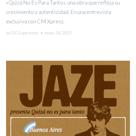
«Quizá No Es Para Tanto», una obra que refleja su
crecimiento y autenticidad. En una entrevista
exclusiva con CM Xpress.
by
DG Experience
•
mayo 18, 2025