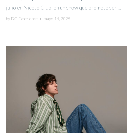
julio en Niceto Club, en un show que promete ser ...
by
DG Experience
•
mayo 14, 2025