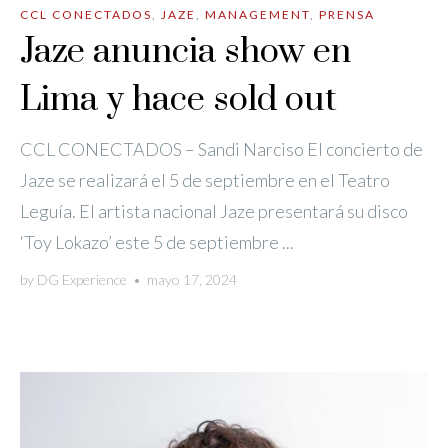
CCL CONECTADOS
,
JAZE
,
MANAGEMENT
,
PRENSA
Jaze anuncia show en
Lima y hace sold out
CCL CONECTADOS – Sandi Narciso El concierto de
Jaze se realizará el 5 de septiembre en el Teatro
Leguía. El artista nacional Jaze presentará su disco
‘Toy Lokazo’ este 5 de septiembre ...
by
DG Experience
•
mayo 17, 2024