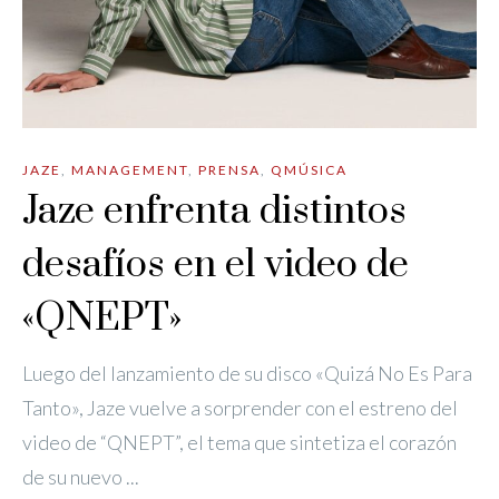
JAZE
,
MANAGEMENT
,
PRENSA
,
QMÚSICA
Jaze enfrenta distintos
desafíos en el video de
«QNEPT»
Luego del lanzamiento de su disco «Quizá No Es Para
Tanto», Jaze vuelve a sorprender con el estreno del
video de “QNEPT”, el tema que sintetiza el corazón
de su nuevo ...