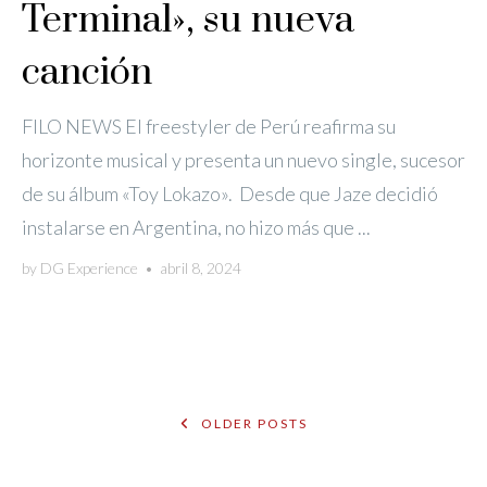
Terminal», su nueva
canción
FILO NEWS El freestyler de Perú reafirma su
horizonte musical y presenta un nuevo single, sucesor
de su álbum «Toy Lokazo». Desde que Jaze decidió
instalarse en Argentina, no hizo más que ...
by
DG Experience
•
abril 8, 2024
POSTS
OLDER POSTS