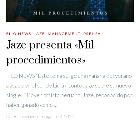
FILO NEWS
,
JAZE
,
MANAGEMENT
,
PRENSA
Jaze presenta «Mil
procedimientos»
FILO NEWS “Este tema surge una mañana del verano
pasado en el sur de Lima», contó Jaze sobre su nuevo
single. El joven artista peruano, Jaze, reconocido por
haber ganado como ...
by
DG Experience
•
agosto 2, 2024