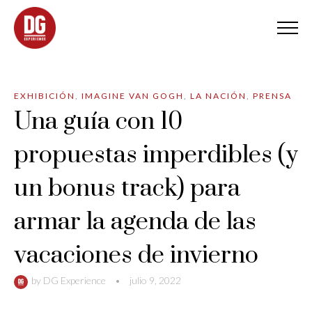
EXHIBICIÓN
,
IMAGINE VAN GOGH
,
LA NACIÓN
,
PRENSA
Una guía con 10
propuestas imperdibles (y
un bonus track) para
armar la agenda de las
vacaciones de invierno
by
DG Experience
•
julio 9, 2022