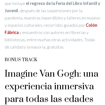
que incluye
el regreso de la Feria del Libro Infantil y
Juvenil
, después de las suspensiones por la
pandemia, muestras imperdibles y talleres en museos
y espacios culturales, recorridos guiados por
Colón
Fábrica
y encuentros con autores en librerías y
bibliotecas, entre muchas otras actividades. Todas
de calidad y la mayoría, gratuitas.
BONUS TRACK
Imagine Van Gogh: una
experiencia inmersiva
para todas las edades