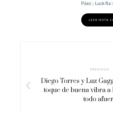
Páez
y
Luck Ra
t
LEER NOTA 
Post
navigation
PREVIOUS:
Diego Torres y Luz Gagg
toque de buena vibra a 
todo afue