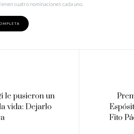
ienen cuatro nominaciones cada uno.
COMPLETA
i le pusieron un
Prem
la vida: Dejarlo
Espósi
ra
Fito P