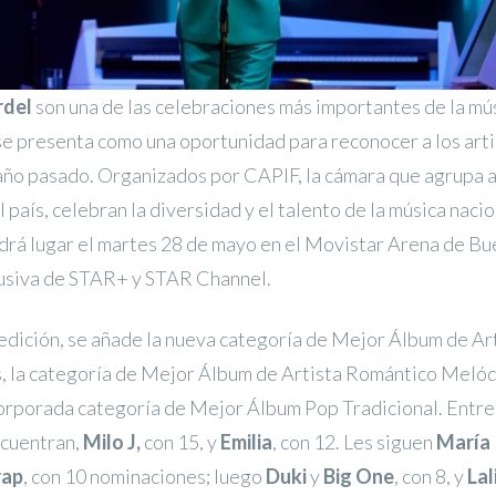
rdel
son una de las celebraciones más importantes de la mús
se presenta como una oportunidad para reconocer a los art
ño pasado. Organizados por CAPIF, la cámara que agrupa a 
l país, celebran la diversidad y el talento de la música nac
drá lugar el martes 28 de mayo en el Movistar Arena de Bu
lusiva de STAR+ y STAR Channel.
 edición, se añade la nueva categoría de Mejor Álbum de Ar
 la categoría de Mejor Álbum de Artista Romántico Melódi
corporada categoría de Mejor Álbum Pop Tradicional. Entre
cuentran,
Milo J,
con 15, y
Emilia
, con 12. Les siguen
María
rap
, con 10 nominaciones; luego
Duki
y
Big One
, con 8, y
Lal