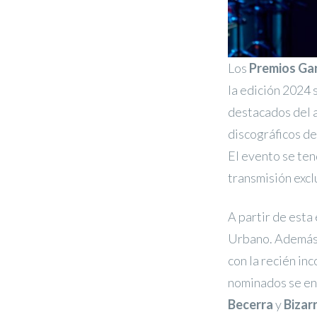
Los
Premios Ga
la edición 2024 
destacados del a
discográficos de
El evento se ten
transmisión exc
A partir de esta
Urbano. Además,
con la recién in
nominados se en
Becerra
y
Bizar