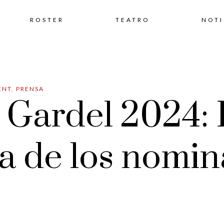
Skip
ROSTER
TEATRO
NOTI
to
ENT
,
PRENSA
content
Gardel 2024: L
a de los nomi