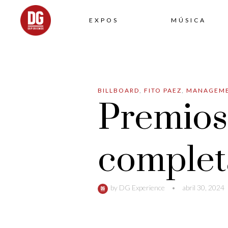
EXPOS
MÚSICA
BILLBOARD
,
FITO PAEZ
,
MANAGEM
Premios 
complet
by
DG Experience
•
abril 30, 2024