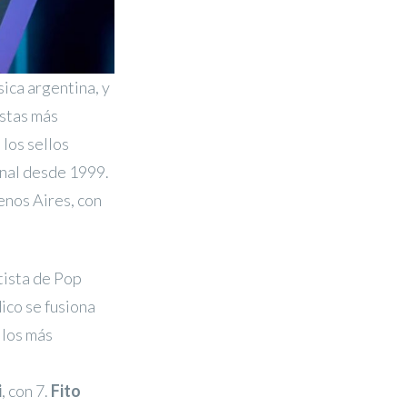
ica argentina, y
istas más
los sellos
ional desde 1999.
enos Aires, con
tista de Pop
co se fusiona
 los más
i
, con 7.
Fito