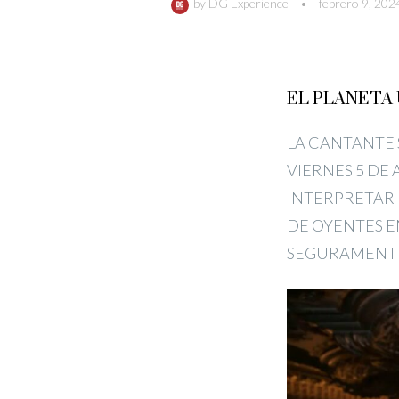
by
DG Experience
•
febrero 9, 202
EL PLANETA
LA CANTANTE 
VIERNES 5 DE
INTERPRETAR 
DE OYENTES E
SEGURAMENTE