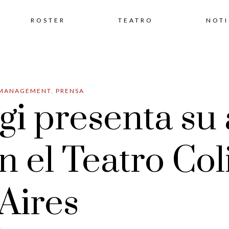
Skip
ROSTER
TEATRO
NOTI
to
MANAGEMENT
,
PRENSA
content
gi presenta su
en el Teatro Co
Aires