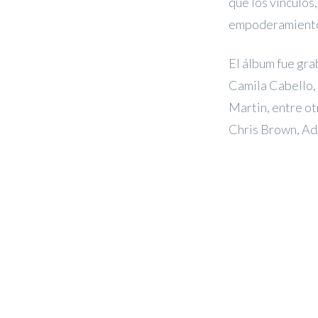
que los vínculos,
empoderamiento
El álbum fue gra
Camila Cabello, 
Martin, entre o
Chris Brown, Ad