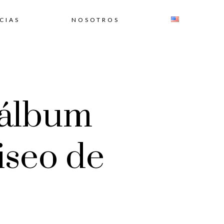
CIAS
NOSOTROS
 álbum
liseo de