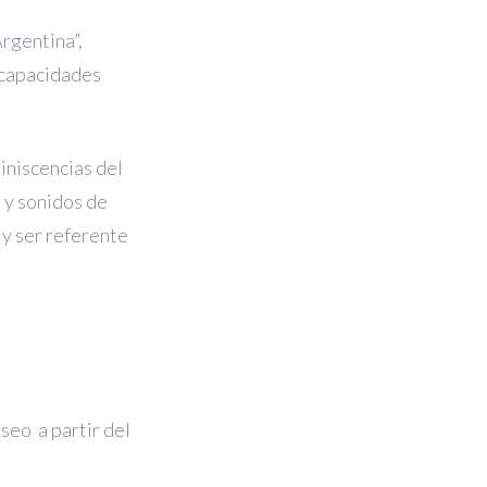
Argentina”,
 capacidades
iniscencias del
s y sonidos de
l y ser referente
seo a partir del