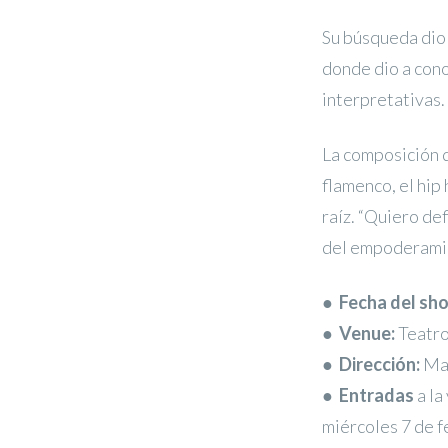
Su búsqueda dio u
donde dio a con
interpretativas.
La composición d
flamenco, el hip
raíz. “Quiero def
del empoderamie
●
Fecha del sh
●
Venue:
Teatro
●
Dirección:
Mar
●
Entradas
a la
miércoles 7 de f