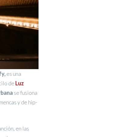
fy,
es una
tilo de
Luz
urbana
se fusiona
amencas y de hip-
nción, en las