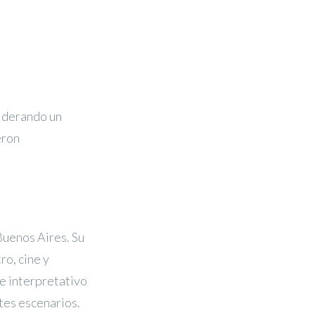
 liderando un
eron
Buenos Aires. Su
ro, cine y
e interpretativo
tes escenarios.