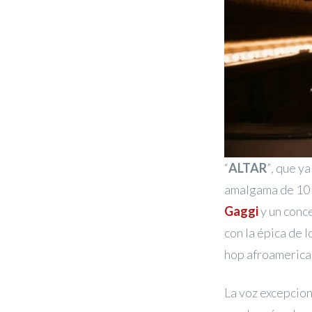
“
ALTAR
”
,
que ya
amalgama de 10 t
Gaggi
y un conc
con la épica de 
hop afroamerica
La voz excepcion