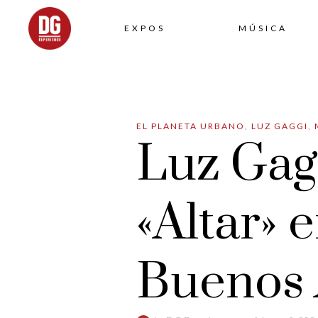
EXPOS
MÚSICA
EL PLANETA URBANO
,
LUZ GAGGI
,
Luz Gag
«Altar» 
Buenos 