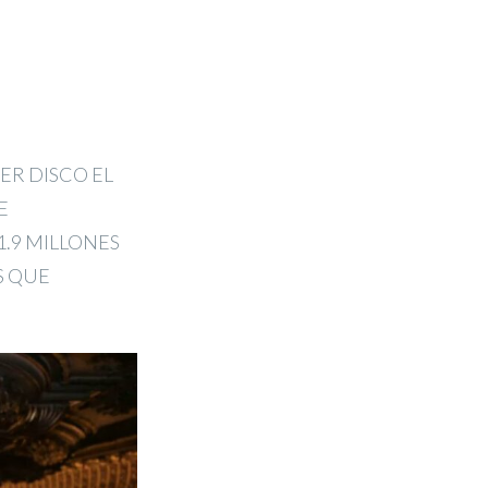
ER DISCO EL
E
.9 MILLONES
S QUE