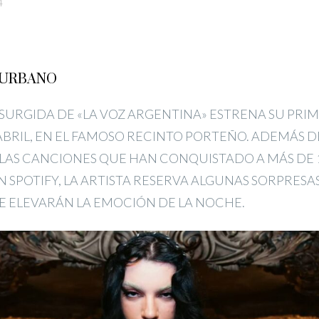
4
 URBANO
SURGIDA DE «LA VOZ ARGENTINA» ESTRENA SU PRIM
 ABRIL, EN EL FAMOSO RECINTO PORTEÑO. ADEMÁS D
LAS CANCIONES QUE HAN CONQUISTADO A MÁS DE 1
N SPOTIFY, LA ARTISTA RESERVA ALGUNAS SORPRESA
 ELEVARÁN LA EMOCIÓN DE LA NOCHE.