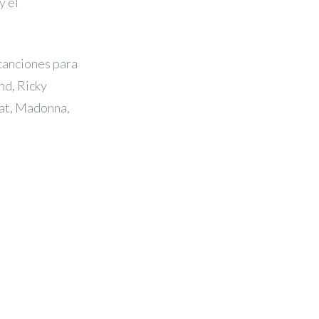
y el
 canciones para
nd, Ricky
hat, Madonna,