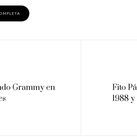
COMPLETA
undo Grammy en
Fito P
es
1988 y