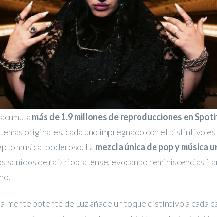
 acumula
más de 1.9 millones de reproducciones en Spoti
emas originales, cada uno impregnado con el distintivo es
epto musical poderoso. La
mezcla única de pop y música 
los sonidos de raíz rioplatense, evocando reminiscencias fl
no.
almente potente de Luz añade un toque distintivo a cada ca