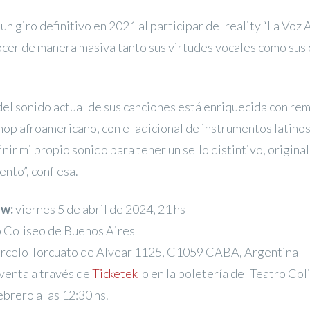
n giro definitivo en 2021 al participar del reality “La Voz 
ocer de manera masiva tanto sus virtudes vocales como sus
el sonido actual de sus canciones está enriquecida con rem
 hop afroamericano, con el adicional de instrumentos latino
inir mi propio sonido para tener un sello distintivo, origina
nto”, confiesa.
ow:
viernes 5 de abril de 2024, 21 hs
 Coliseo de Buenos Aires
celo Torcuato de Alvear 1125, C1059 CABA, Argentina
 venta a través de
Ticketek
o en la boletería del Teatro Coli
ebrero a las 12:30 hs.