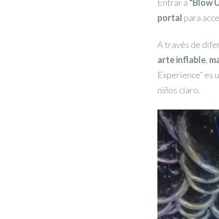
Entrar a
“Blow U
portal
para acce
A través de dif
arte inflable
,
ma
Experience” es u
niños claro.