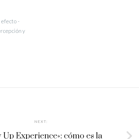
 efecto -
ercepción y
NEXT:
 Up Experience»: cómo es la