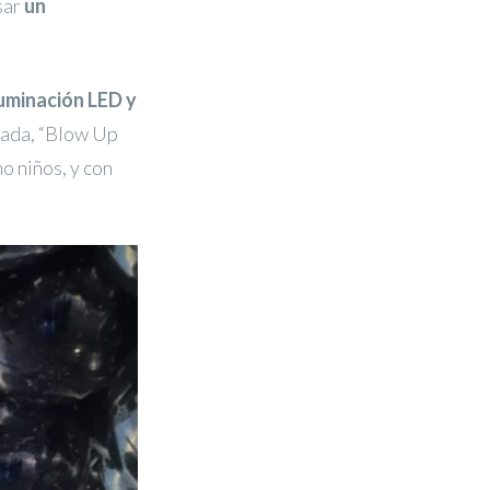
sar
un
luminación LED y
zada, “Blow Up
o niños, y con