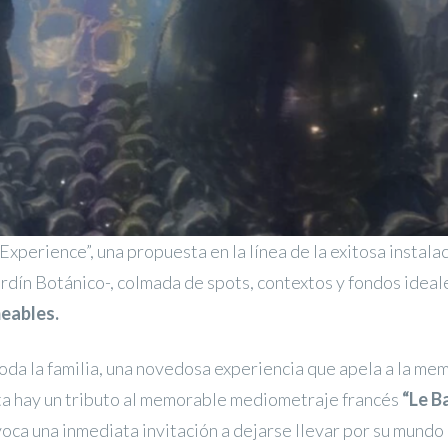
Experience”, una propuesta en la línea de la exitosa instala
ardín Botánico-, colmada de spots, contextos y fondos ideal
eables.
toda la familia, una novedosa experiencia que apela a la me
sta hay un tributo al memorable mediometraje francés
“Le B
oca una inmediata invitación a dejarse llevar por su mundo