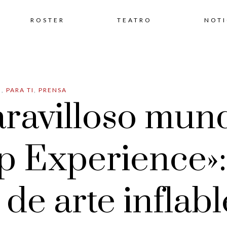
Skip
ROSTER
TEATRO
NOTI
to
N
,
PARA TI
,
PRENSA
content
aravilloso mun
p Experience»:
de arte inflabl