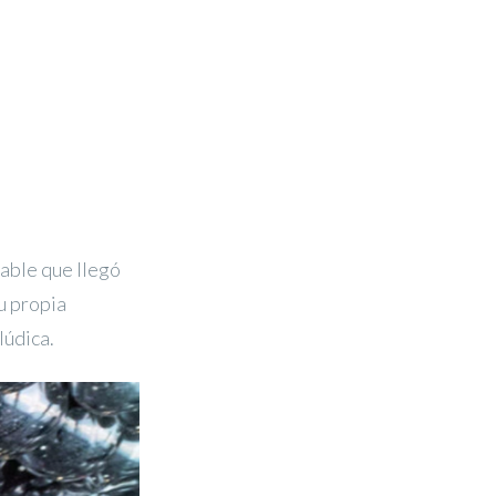
lable que llegó
u propia
lúdica.