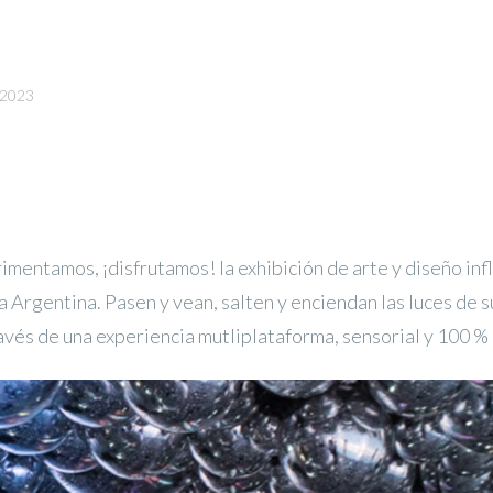
 2023
imentamos, ¡disfrutamos! la exhibición de arte y diseño inf
a Argentina. Pasen y vean, salten y enciendan las luces de s
avés de una experiencia mutliplataforma, sensorial y 100 % 