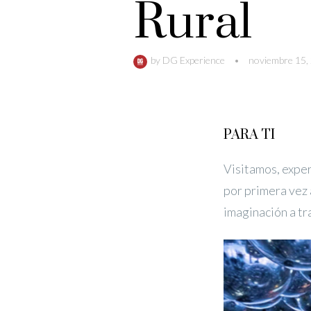
Rural
by
DG Experience
•
noviembre 15,
PARA TI
Visitamos, exper
por primera vez 
imaginación a tr