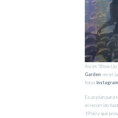
Así es “Blow Up 
Garden
-en el J
fotos
instagram
Es un plan para 
el recorrido ha
1956) y que prov