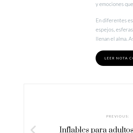
y emociones que
En diferentes es
espejos, esferas
llenan el alma. 
LEER NOTA 
Post
navigation
PREVIOUS:
Inflables para adultos