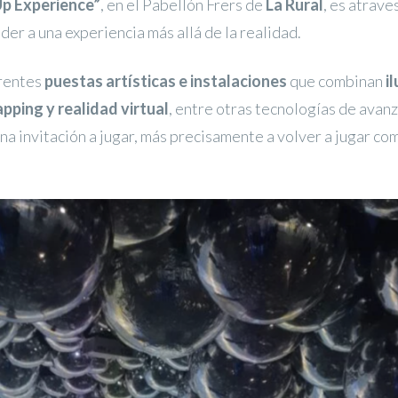
p Experience”
, en el Pabellón Frers de
La Rural
, es atrave
der a una experiencia más allá de la realidad.
erentes
puestas artísticas e instalaciones
que combinan
i
pping y realidad virtual
, entre otras tecnologías de avan
na invitación a jugar, más precisamente a volver a jugar com