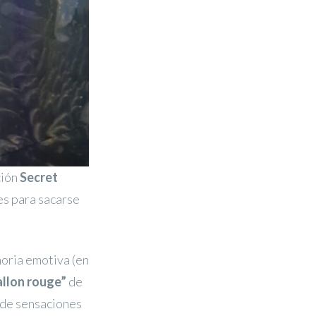
ción
Secret
es para sacarse
moria emotiva (en
allon rouge”
de
 de sensaciones