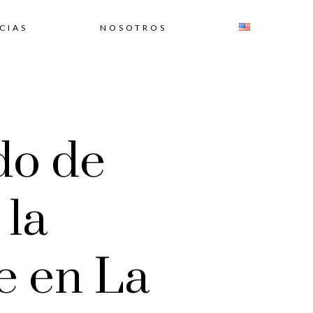
CIAS
NOSOTROS
do de
 la
e en La