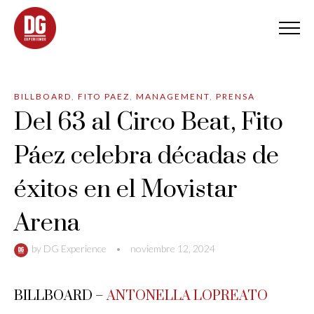
BILLBOARD
,
FITO PAEZ
,
MANAGEMENT
,
PRENSA
Del 63 al Circo Beat, Fito
Páez celebra décadas de
éxitos en el Movistar
Arena
by
DG Experience
•
noviembre 12, 2024
BILLBOARD –
ANTONELLA LOPREATO