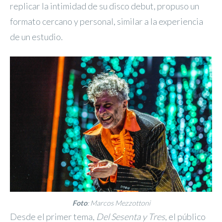
replicar la intimidad de su disco debut, propuso un
formato cercano y personal, similar a la experiencia
de un estudio.
Foto
: Marcos Mezzottoni
Desde el primer tema,
Del Sesenta y Tres
, el público