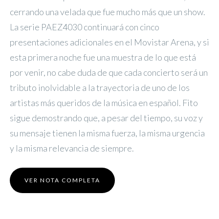
cerrando una velada que fue mucho más que un show.
La serie PAEZ4030 continuará con cinco
presentaciones adicionales en el Movistar Arena, y si
esta primera noche fue una muestra de lo que está
por venir, no cabe duda de que cada concierto será un
tributo inolvidable a la trayectoria de uno de los
artistas más queridos de la música en español. Fito
sigue demostrando que, a pesar del tiempo, su voz y
su mensaje tienen la misma fuerza, la misma urgencia
y la misma relevancia de siempre.
VER NOTA COMPLETA