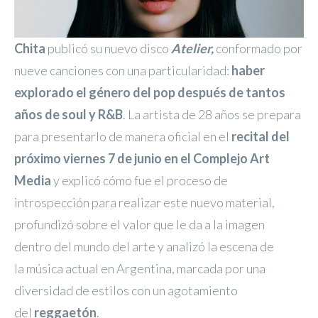
Chita
publicó su nuevo disco
Atelier,
conformado por
nueve canciones con una particularidad:
haber
explorado el género del pop después de tantos
años de soul y R&B
. La artista de 28 años se prepara
para presentarlo de manera oficial en el
recital del
próximo viernes 7 de junio en el Complejo Art
Media
y explicó cómo fue el proceso de
introspección para realizar este nuevo material,
profundizó sobre el valor que le da a la imagen
dentro del mundo del arte y analizó la escena de
la música actual en Argentina, marcada por una
diversidad de estilos con un agotamiento
del
reggaetón
.