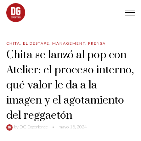
CHITA
,
EL DESTAPE
,
MANAGEMENT
,
PRENSA
Chita se lanzó al pop con
Atelier: el proceso interno,
qué valor le da a la
imagen y el agotamiento
del reggaetón
by
DG Experience
•
mayo 18, 2024