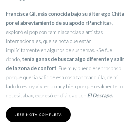
Francisca Gil, más conocida bajo su álter ego Chita
por el abreviamiento de su apodo «Panchita»
,
exploró el pop con reminiscencias a artistas
internacionales, que se nota que están
implícitamente en algunos de sus temas. «Se fue
dando,
tenía ganas de buscar algo diferente y salir
de la zona de confort
. Fue muy bueno ese traspaso
porque quería salir de esa cosa tan tranquila, de mi
lado lo estoy viviendo muy bien porque realmente lo
necesitaba», expresó en diálogo con
El Destape
.
LEER NOTA COMPLETA