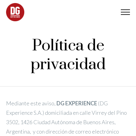
Política de
privacidad
Mediante este aviso,
DG EXPERIENCE
(DG
Experience S.A.) domiciliada en calle Virrey del Pino
3502, 1426 Ciudad Autónoma de Buenos Aires,
Argentina, y con dirección de correo electrónico