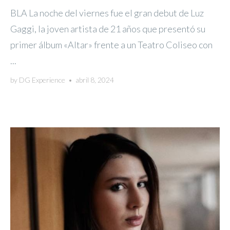
BLA La noche del viernes fue el gran debut de Luz
Gaggi, la joven artista de 21 años que presentó su
primer álbum «Altar» frente a un Teatro Coliseo con
...
by
DG Experience
•
abril 8, 2024