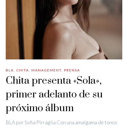
BLA
,
CHITA
,
MANAGEMENT
,
PRENSA
Chita presenta «Sola»,
primer adelanto de su
próximo álbum
BLA por Sofia Pirraglia Con una amalgama de tonos