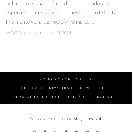
bolerescos y una profundidad desgarradora, el
esperado primer single del nuevo álbum de Chita,
finalmente ve la luz. «SOLA» no marca ...
by
DG Experience
•
marzo 14, 2024
TÉRMINOS Y CONDICIONES
POLÍTICA DE PRIVACIDAD
NEWSLETTER
BLOW UP EXPERIENCE
ESPAÑOL
ENGLISH
© 2022
DG Experience INC
. All rights reserved.