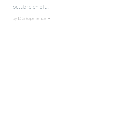
octubre en el ...
by
DG Experience
•