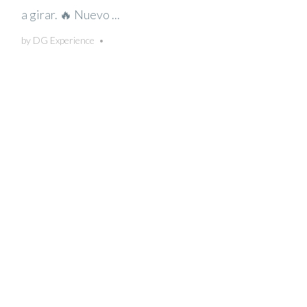
a girar. 🔥 Nuevo ...
by
DG Experience
•