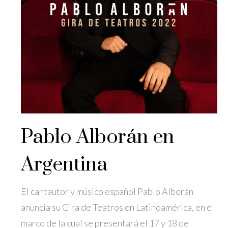
Pablo Alborán en
Argentina
El cantautor y músico español Pablo Alborán
anuncia su Gira de Teatros en Latinoamérica, en el
marco de la cual se presentará el 17 y 18 de