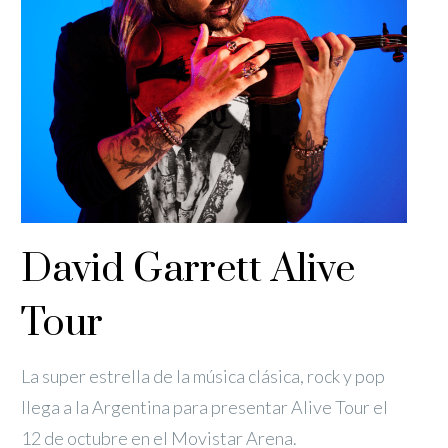
David Garrett Alive
Tour
La super estrella de la música clásica, rock y pop
llega a la Argentina para presentar Alive Tour el
12 de octubre en el Movistar Arena.