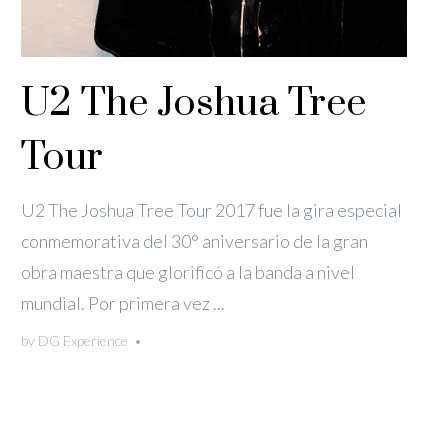
U2 The Joshua Tree
Tour
U2 The Joshua Tree Tour 2017 fue la gira especial
conmemorativa del 30° aniversario de la gran
obra maestra que glorificó a la banda a nivel
mundial. Por primera vez ...
by
DG Experience
•