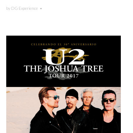
by
DG Experience
•